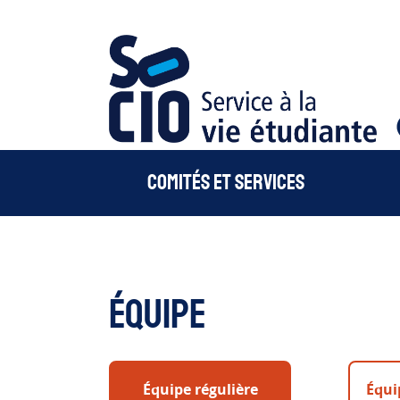
Socio -Cégep de Sainte-Foy
Comités et services
Équipe
Équipe régulière
Équi