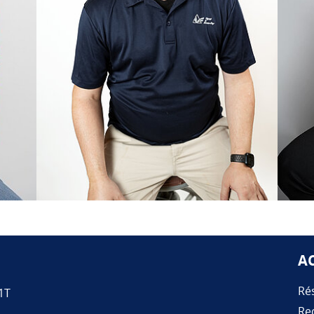
A
Rés
1T
Re