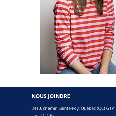
NOUS JOINDRE
Pied de page
2410, chemin Sainte-Foy, Québec (QC) G1V 
Local C-120